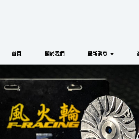
跳
至
主
要
內
容
首頁
關於我們
最新消息