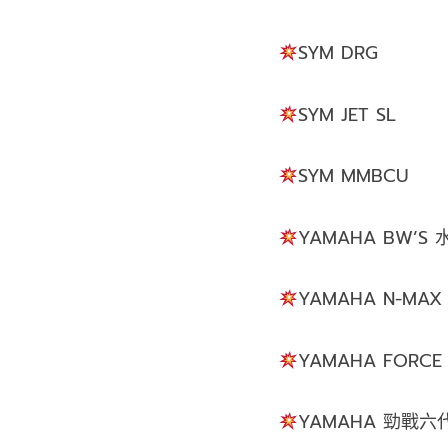
SYM DRG
SYM JET SL
SYM MMBCU
YAMAHA BW’S 
YAMAHA N-MAX
YAMAHA FORCE 
YAMAHA 勁戰六