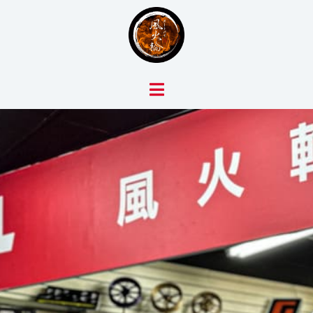
跳
至
主
要
內
容