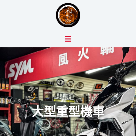
跳
至
主
要
內
容
大型重型機車