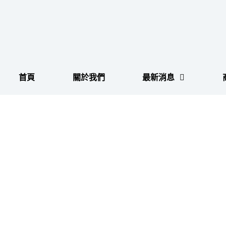
跳
至
主
要
內
容
首頁
關於我們
最新消息