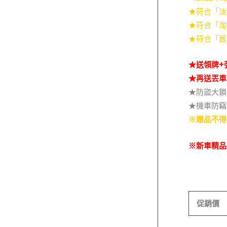
★符合「汰
★符合「淘
★符合「舊
★
送領牌+
★
再送丟車
★防盜大鎖
★機車防竊
※贈品不得
※新車精品
促銷價