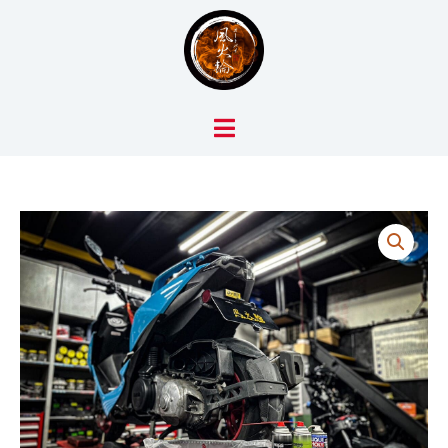
跳
至
主
要
內
容