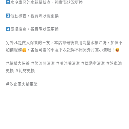
水冷車另外水箱精檢查，視實際狀況更換
傳動檢查，視實際狀況更換
電瓶檢查，視實際狀況更換
另外凡是做大保養的車友，本店都最後會用高壓水槍沖洗，加值不
加價服務
，各位可愛的車友下次記得不用另外打賞小費哦！
#精緻大保養 #節流閥清潔 #噴油嘴清潔 #傳動室清潔 #煞車油
更換 #耗材更換
#汐止風火輪車業