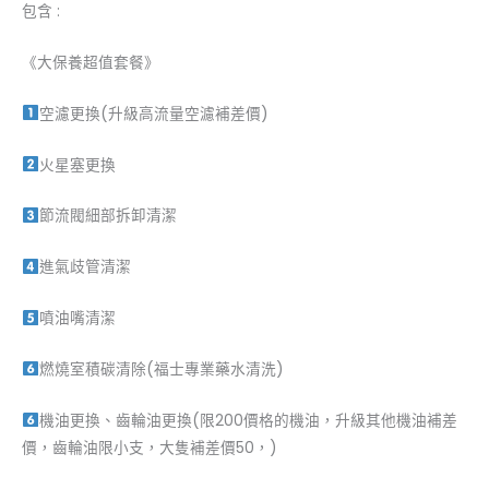
包含 :
《大保養超值套餐》
空濾更換(升級高流量空濾補差價)
火星塞更換
節流閥細部拆卸清潔
進氣歧管清潔
噴油嘴清潔
燃燒室積碳清除(福士專業藥水清洗)
機油更換、齒輪油更換(限200價格的機油，升級其他機油補差
價，齒輪油限小支，大隻補差價50，)